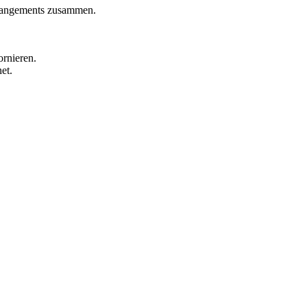
rrangements zusammen.
ornieren.
et.